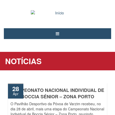
Passar
para
o
conteúdo
principal
Notícias
PCAND
NOTÍCIAS
Associados
Modalidades
Árbitros
28
CAMPEONATO NACIONAL INDIVIDUAL DE
Voluntariado
Apr
BOCCIA SÉNIOR – ZONA PORTO
Contactos
O Pavilhão Desportivo da Póvoa de Varzim recebeu, no
dia 28 de abril, mais uma etapa do Campeonato Nacional
Entrar
Individual de Boccia Sénior – Zona Porto, reunindo