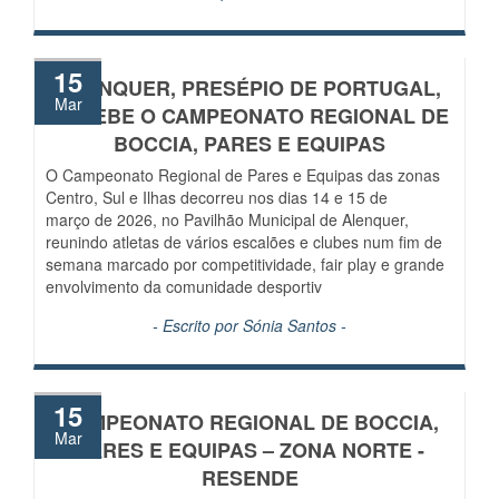
15
ALENQUER, PRESÉPIO DE PORTUGAL,
Mar
RECEBE O CAMPEONATO REGIONAL DE
BOCCIA, PARES E EQUIPAS
O Campeonato Regional de Pares e Equipas das zonas
Centro, Sul e Ilhas decorreu nos dias 14 e 15 de
março de 2026, no Pavilhão Municipal de Alenquer,
reunindo atletas de vários escalões e clubes num fim de
semana marcado por competitividade, fair play e grande
envolvimento da comunidade desportiv
- Escrito por
Sónia Santos
-
15
CAMPEONATO REGIONAL DE BOCCIA,
Mar
PARES E EQUIPAS – ZONA NORTE -
RESENDE