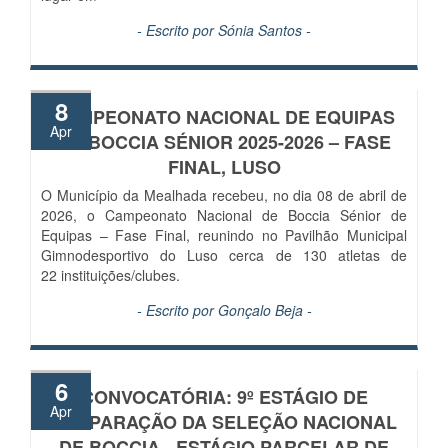
- Escrito por
Sónia Santos
-
8
CAMPEONATO NACIONAL DE EQUIPAS
Apr
DE BOCCIA SÉNIOR 2025-2026 – FASE
FINAL, LUSO
O Município da Mealhada recebeu, no dia 08 de abril de
2026, o Campeonato Nacional de Boccia Sénior de
Equipas – Fase Final, reunindo no Pavilhão Municipal
Gimnodesportivo do Luso cerca de 130 atletas de
22 instituições/clubes.
- Escrito por
Gonçalo Beja
-
6
CONVOCATÓRIA: 9º ESTÁGIO DE
Apr
PREPARAÇÃO DA SELEÇÃO NACIONAL
DE BOCCIA - ESTÁGIO PARCELAR DE