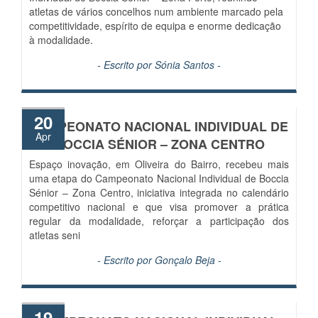
atletas de vários concelhos num ambiente marcado pela
competitividade, espírito de equipa e enorme dedicação
à modalidade.
- Escrito por
Sónia Santos
-
20
CAMPEONATO NACIONAL INDIVIDUAL DE
Apr
BOCCIA SÉNIOR – ZONA CENTRO
Espaço inovação, em Oliveira do Bairro, recebeu mais
uma etapa do Campeonato Nacional Individual de Boccia
Sénior – Zona Centro, iniciativa integrada no calendário
competitivo nacional e que visa promover a prática
regular da modalidade, reforçar a participação dos
atletas seni
- Escrito por
Gonçalo Beja
-
19