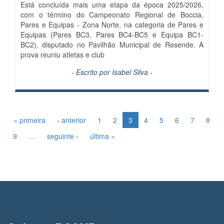
Está concluída mais uma etapa da época 2025/2026,
com o término do Campeonato Regional de Boccia,
Pares e Equipas - Zona Norte, na categoria de Pares e
Equipas (Pares BC3, Pares BC4-BC5 e Equipa BC1-
BC2), disputado no Pavilhão Municipal de Resende. A
prova reuniu atletas e club
- Escrito por
Isabel Silva
-
« primeira
‹ anterior
1
2
3
4
5
6
7
8
9
…
seguinte ›
última »