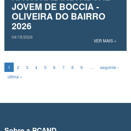
JOVEM DE BOCCIA -
OLIVEIRA DO BAIRRO
2026
04/18/2026
VER MAIS +
1
2
3
4
5
6
7
8
9
…
seguinte ›
última »
Sobre a PCAND