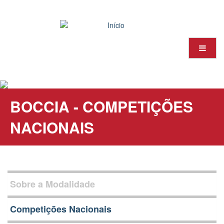
Passar
para
o
conteúdo
principal
BOCCIA - COMPETIÇÕES
NACIONAIS
Sobre a Modalidade
Competições Nacionais