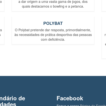
ão
a dar origem a uma vasta gama de jogos, dos
quais destacamos o bowling e a petanca.
POLYBAT
as
O Polybat pretende dar resposta, primordialmente,
s
às necessidades de prática desportiva das pessoas
com deficiência.
ndário de
Facebook
idades
Segue a nossa
Página de Faceb