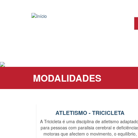
Passar
para
o
conteúdo
principal
MODALIDADES
ATLETISMO - TRICICLETA
A Tricicleta é uma disciplina de atletismo adaptado
para pessoas com paralisia cerebral e deficiência
motoras que afectem o movimento, o equilíbrio,