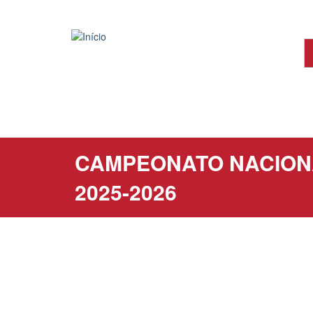
Passar
para
o
conteúdo
principal
CAMPEONATO NACIONAL
2025-2026