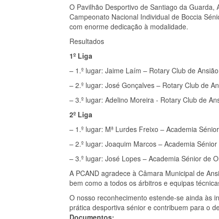
O Pavilhão Desportivo de Santiago da Guarda, A
Campeonato Nacional Individual de Boccia Sénio
com enorme dedicação à modalidade.
Resultados
1º Liga
– 1.º lugar: Jaime Laím – Rotary Club de Ansião
– 2.º lugar: José Gonçalves – Rotary Club de An
– 3.º lugar: Adelino Moreira - Rotary Club de An
2º Liga
– 1.º lugar: Mª Lurdes Freixo – Academia Sénior
– 2.º lugar: Joaquim Marcos – Academia Sénior 
– 3.º lugar: José Lopes – Academia Sénior de Ol
A PCAND agradece à Câmara Municipal de Ansiã
bem como a todos os árbitros e equipas técnica
O nosso reconhecimento estende‑se ainda às ins
prática desportiva sénior e contribuem para o 
Documentos: