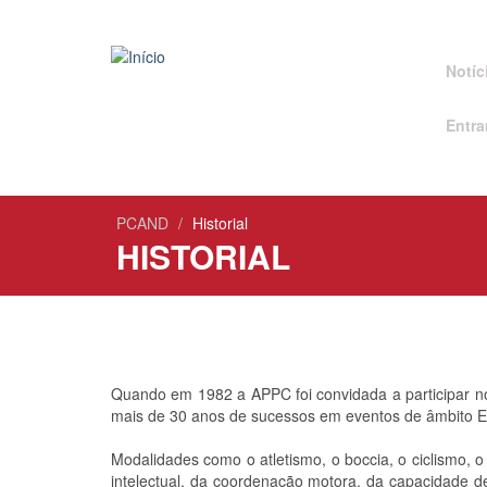
Passar
para
Notíc
o
conteúdo
principal
Entra
PCAND
Historial
HISTORIAL
Quando em 1982 a APPC foi convidada a participar n
mais de 30 anos de sucessos em eventos de âmbito E
Modalidades como o atletismo, o boccia, o ciclismo, 
intelectual, da coordenação motora, da capacidade d