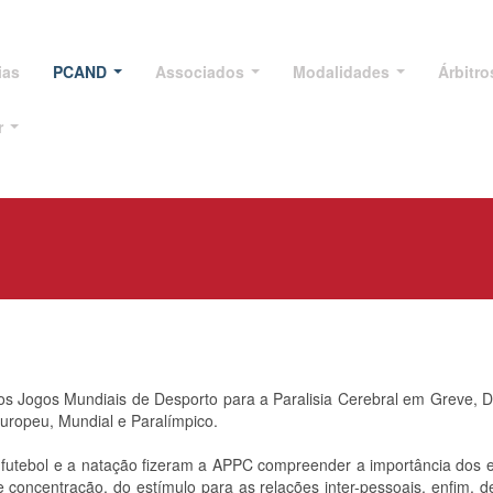
ias
PCAND
Associados
Modalidades
Árbitr
r
os Jogos Mundiais de Desporto para a Paralisia Cerebral em Greve, 
uropeu, Mundial e Paralímpico.
o futebol e a natação fizeram a APPC compreender a importância dos ex
e concentração, do estímulo para as relações inter-pessoais, enfim, 