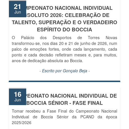
21
CAMPEONATO NACIONAL INDIVIDUAL
Jun
ABSOLUTO 2026: CELEBRAÇÃO DE
TALENTO, SUPERAÇÃO E O VERDADEIRO
ESPÍRITO DO BOCCIA
O Palácio dos Desportos de Torres Novas
transformou‑se, nos dias 20 e 21 de junho de 2026, num
palco de emoções fortes, onde cada lançamento, cada
ponto e cada decisão refletiram meses e, para muitos,
anos de dedicação absoluta ao Boccia.
- Escrito por
Gonçalo Beja
-
16
CAMPEONATO NACIONAL INDIVIDUAL DE
Jun
BOCCIA SÉNIOR - FASE FINAL
Tomar recebeu a Fase Final do Campeonato Nacional
Individual de Boccia Sénior da PCAND da época
2025/2026