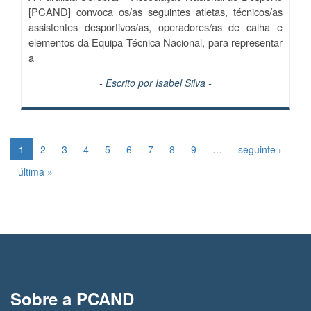
[PCAND] convoca os/as seguintes atletas, técnicos/as
assistentes desportivos/as, operadores/as de calha e
elementos da Equipa Técnica Nacional, para representar
a
- Escrito por
Isabel Silva
-
1
2
3
4
5
6
7
8
9
…
seguinte ›
última »
Sobre a PCAND