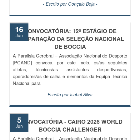
- Escrito por
Gonçalo Beja
-
16
CONVOCATÓRIA: 12º ESTÁGIO DE
Jun
PREPARAÇÃO DA SELEÇÃO NACIONAL
DE BOCCIA
A Paralisia Cerebral – Associação Nacional de Desporto
[PCAND] convoca, por este meio, os/as seguintes
atletas, técnicos/as assistentes desportivos/as,
operadores/as de calha e elementos da Equipa Técnica
Nacional para
- Escrito por
Isabel Silva
-
5
CONVOCATÓRIA - CAIRO 2026 WORLD
Jun
BOCCIA CHALLENGER
A Paralisia Cerebral – Associação Nacional de Desporto