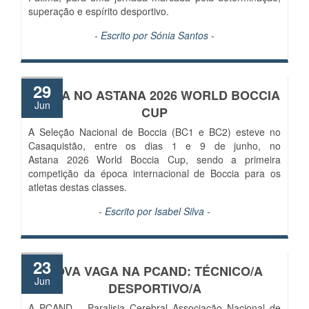
superação e espírito desportivo.
- Escrito por
Sónia Santos
-
29
PRATA NO ASTANA 2026 WORLD BOCCIA
Jun
CUP
A Seleção Nacional de Boccia (BC1 e BC2) esteve no
Casaquistão, entre os dias 1 e 9 de junho, no
Astana 2026 World Boccia Cup, sendo a primeira
competição da época internacional de Boccia para os
atletas destas classes.
- Escrito por
Isabel Silva
-
23
NOVA VAGA NA PCAND: TÉCNICO/A
Jun
DESPORTIVO/A
A PCAND – Paralisia Cerebral Associação Nacional de