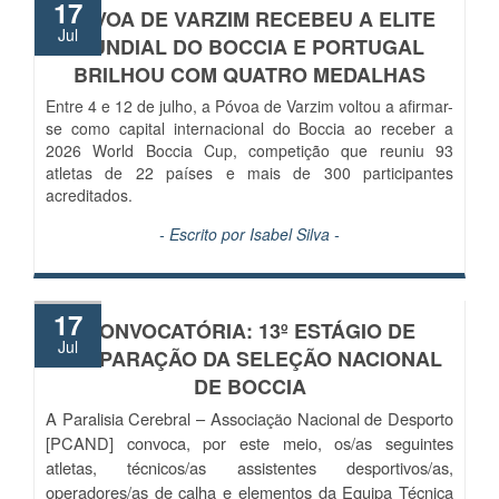
17
PÓVOA DE VARZIM RECEBEU A ELITE
Jul
MUNDIAL DO BOCCIA E PORTUGAL
BRILHOU COM QUATRO MEDALHAS
Entre 4 e 12 de julho, a Póvoa de Varzim voltou a afirmar-
se como capital internacional do Boccia ao receber a
2026 World Boccia Cup, competição que reuniu 93
atletas de 22 países e mais de 300 participantes
acreditados.
- Escrito por
Isabel Silva
-
17
CONVOCATÓRIA: 13º ESTÁGIO DE
Jul
PREPARAÇÃO DA SELEÇÃO NACIONAL
DE BOCCIA
A Paralisia Cerebral – Associação Nacional de Desporto
[PCAND] convoca, por este meio, os/as seguintes
atletas, técnicos/as assistentes desportivos/as,
operadores/as de calha e elementos da Equipa Técnica