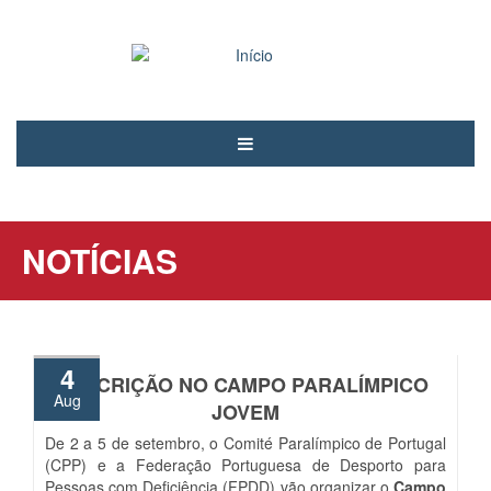
Passar
para
o
conteúdo
principal
Notícias
PCAND
NOTÍCIAS
Associados
Modalidades
Árbitros
4
INSCRIÇÃO NO CAMPO PARALÍMPICO
Voluntariado
Aug
JOVEM
Contactos
De 2 a 5 de setembro, o Comité Paralímpico de Portugal
(CPP) e a Federação Portuguesa de Desporto para
Entrar
Pessoas com Deficiência (FPDD) vão organizar o
Campo