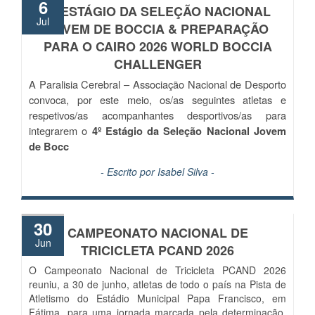
6
4º ESTÁGIO DA SELEÇÃO NACIONAL
Jul
JOVEM DE BOCCIA & PREPARAÇÃO
PARA O CAIRO 2026 WORLD BOCCIA
CHALLENGER
A Paralisia Cerebral – Associação Nacional de Desporto
convoca, por este meio, os/as seguintes atletas e
respetivos/as acompanhantes desportivos/as para
integrarem o
4º Estágio da Seleção Nacional Jovem
de Bocc
- Escrito por
Isabel Silva
-
30
CAMPEONATO NACIONAL DE
Jun
TRICICLETA PCAND 2026
O Campeonato Nacional de Tricicleta PCAND 2026
reuniu, a 30 de junho, atletas de todo o país na Pista de
Atletismo do Estádio Municipal Papa Francisco, em
Fátima, para uma jornada marcada pela determinação,