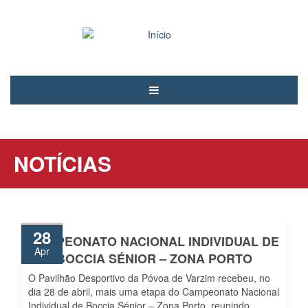
Passar
para
o
conteúdo
principal
Notícias
PCAND
NOTÍCIAS
Associados
Modalidades
Árbitros
28
CAMPEONATO NACIONAL INDIVIDUAL DE
Voluntariado
Apr
BOCCIA SÉNIOR – ZONA PORTO
Contactos
O Pavilhão Desportivo da Póvoa de Varzim recebeu, no
dia 28 de abril, mais uma etapa do Campeonato Nacional
Entrar
Individual de Boccia Sénior – Zona Porto, reunindo