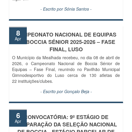
- Escrito por
Sónia Santos
-
8
CAMPEONATO NACIONAL DE EQUIPAS
Apr
DE BOCCIA SÉNIOR 2025-2026 – FASE
FINAL, LUSO
O Município da Mealhada recebeu, no dia 08 de abril de
2026, o Campeonato Nacional de Boccia Sénior de
Equipas – Fase Final, reunindo no Pavilhão Municipal
Gimnodesportivo do Luso cerca de 130 atletas de
22 instituições/clubes.
- Escrito por
Gonçalo Beja
-
6
CONVOCATÓRIA: 9º ESTÁGIO DE
Apr
PREPARAÇÃO DA SELEÇÃO NACIONAL
DE BOCCIA - ESTÁGIO PARCELAR DE