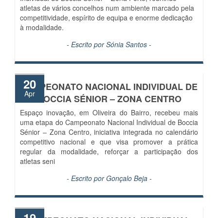
atletas de vários concelhos num ambiente marcado pela
competitividade, espírito de equipa e enorme dedicação
à modalidade.
- Escrito por
Sónia Santos
-
20
CAMPEONATO NACIONAL INDIVIDUAL DE
Apr
BOCCIA SÉNIOR – ZONA CENTRO
Espaço inovação, em Oliveira do Bairro, recebeu mais
uma etapa do Campeonato Nacional Individual de Boccia
Sénior – Zona Centro, iniciativa integrada no calendário
competitivo nacional e que visa promover a prática
regular da modalidade, reforçar a participação dos
atletas seni
- Escrito por
Gonçalo Beja
-
19