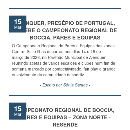
15
ALENQUER, PRESÉPIO DE PORTUGAL,
Mar
RECEBE O CAMPEONATO REGIONAL DE
BOCCIA, PARES E EQUIPAS
O Campeonato Regional de Pares e Equipas das zonas
Centro, Sul e Ilhas decorreu nos dias 14 e 15 de
março de 2026, no Pavilhão Municipal de Alenquer,
reunindo atletas de vários escalões e clubes num fim de
semana marcado por competitividade, fair play e grande
envolvimento da comunidade desportiv
- Escrito por
Sónia Santos
-
15
CAMPEONATO REGIONAL DE BOCCIA,
Mar
PARES E EQUIPAS – ZONA NORTE -
RESENDE