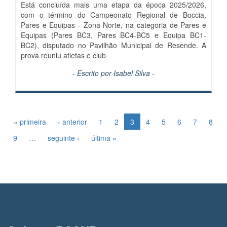
Está concluída mais uma etapa da época 2025/2026,
com o término do Campeonato Regional de Boccia,
Pares e Equipas - Zona Norte, na categoria de Pares e
Equipas (Pares BC3, Pares BC4-BC5 e Equipa BC1-
BC2), disputado no Pavilhão Municipal de Resende. A
prova reuniu atletas e club
- Escrito por
Isabel Silva
-
« primeira
‹ anterior
1
2
3
4
5
6
7
8
9
…
seguinte ›
última »